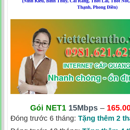
(
Ninh Kiều
,
Bình Thủy
,
Cái Răng
,
Thới Lai
,
Thốt Nốt
Thạnh
,
Phong Điền
)
Gói NET1
15Mbps
–
165.0
Đóng trước 6 tháng:
Tặng thêm 2 t