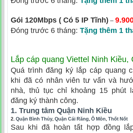
Đóng trước 6 tháng:
Tặng thêm 1 t
–
Gói 120Mbps
( Có 5 IP Tĩnh)
9.90
Đóng trước 6 tháng:
Tặng thêm 1 t
Lắp cáp quang Viettel Ninh Kiều,
Quá trình đăng ký lắp cáp quang c
khi đã có nhân viên tư vấn và hướ
nhà, thủ tục chỉ khoảng 15 phút 
đăng ký thành công.
1. Trung tâm Quận Ninh Kiều
2.
Quận Bình Thủy
,
Quận Cái Răng
,
Ô Môn
,
Thốt Nốt
Sau khi đã hoàn tất hợp đồng lắp 