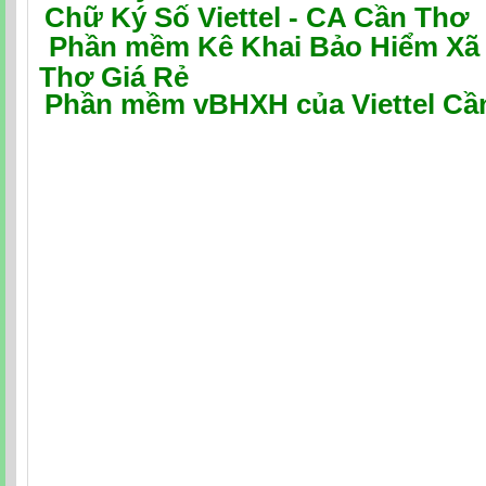
Chữ Ký Số Viettel - CA Cần Thơ
P
hần mềm Kê Khai Bảo Hiểm Xã H
Thơ Giá Rẻ
Phần mềm vBHXH của Viettel Cầ
Kê khai thuế qua mạng quận Ninh Kiều, quận Bình Thủy, Cái Răng, tại quận Ô Môn, 
Dịch vụ đăng ký chữ ký số Viettel tại quận Ninh Kiều, quận Bình Thủy, Cái Răng, t
chứng thực chữ ký số của Viettel tại quận Ninh Kiều, quận Bình Thủy, Cái Răng, tạ
chữ ký số cho doanh nghiệp tại quận Ninh Kiều, quận Bình Thủy, Cái Răng, tại quậ
vụ đăng ký, chứng thực chữ ký số tận nơi các khu vực thành phố. Chữ ký số viettel,Dịc
Viettel Ninh Kiều, quận Bình Thủy, Cái Răng, tại quận Ô Môn, quận Thốt Nốt, Cần
quận Bình Thủy, Cái Răng, tại quận Ô Môn, quận Thốt Nốt, Cần Thơ, Lắp wifi Ninh
quận Ô Môn, quận Thốt Nốt, Cần Thơ, Lắp đặt internet VIETTEL tại Ninh Kiều, quận
quận Thốt Nốt, Cần Thơ, Đăng ký mạng VIETTEL tại Ninh Kiều, quận Bình Thủy, 
Nốt, Cần Thơ, Công ty VIETTEL Ninh Kiều, quận Bình Thủy, Cái Răng, tại quận Ô
mãi lắp đặt internet VIETTEL tại Ninh Kiều, quận Bình Thủy, Cái Răng, tại quận Ô 
mạng VIETTEL tại Ninh Kiều, quận Bình Thủy, Cái Răng, tại quận Ô Môn, quận T
VIETTEL tại Ninh Kiều, quận Bình Thủy, Cái Răng, tại quận Ô Môn, quận Thốt Nốt