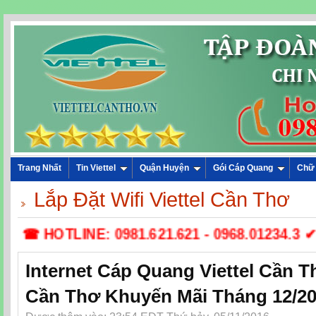
Trang Nhất
Tin Viettel
Quận Huyện
Gói Cáp Quang
Chữ
Lắp Đặt Wifi Viettel Cần Thơ
☎ HOTLINE: 0981.621.621 - 0968.01234.3 ✔ L
Internet Cáp Quang Viettel Cần Th
Cần Thơ Khuyến Mãi Tháng 12/2