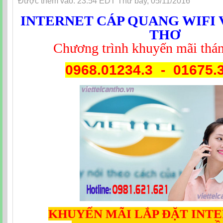
Được thêm vào: 23:54 EDT Thứ bảy, 05/11/2016
INTERNET CÁP QUANG WIFI 
THƠ
Chương trình khuyến mãi tha
0968.01234.3 - 01675.
KHUYẾN MÃI LẮP ĐẶT INT