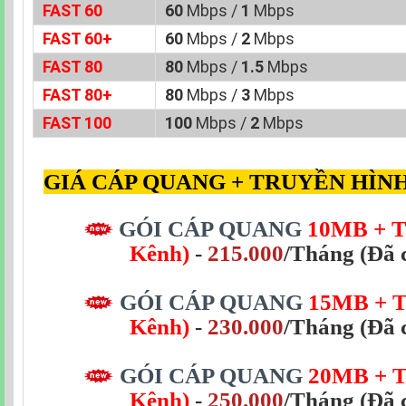
FAST 60
60
Mbps /
1
Mbps
FAST 60+
60
Mbps /
2
Mbps
FAST 80
80
Mbps /
1.5
Mbps
FAST 80+
80
Mbps /
3
Mbps
FAST 100
100
Mbps /
2
Mbps
GIÁ CÁP QUANG + TRUYỀN HÌNH
GÓI CÁP QUANG
10MB + T
Kênh)
-
215.000
/Tháng (Đã 
GÓI CÁP QUANG
15MB
+ 
Kênh)
-
230.000
/Tháng (Đã 
GÓI CÁP QUANG
20MB
+ 
Kênh)
-
250.000
/Tháng (Đã 