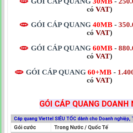
GÓI CÁP QUANG
30MB
-
250.
có
VAT
)
GÓI CÁP QUANG
40MB
-
350.
có
VAT
)
GÓI CÁP QUANG
60MB
-
880.
có
VAT
)
GÓI CÁP QUANG
60+MB
-
1.40
có
VAT
)
GÓI CÁP QUANG DOANH 
Cáp quang Viettel SIÊU TỐC dành cho Doanh nghiệp, 
Gói cước
Trong Nước / Quốc Tế