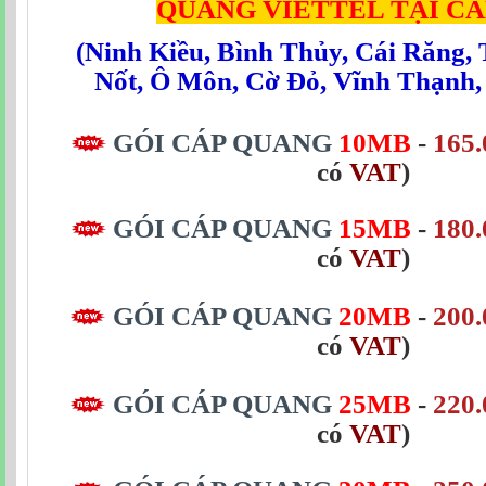
QUANG
VIETTEL TẠI C
(
Ninh Kiều
,
Bình Thủy
,
Cái Răng
,
Nốt
,
Ô Môn
,
Cờ Đỏ
,
Vĩnh Thạnh
GÓI CÁP QUANG
10MB
-
165.
có
VAT
)
GÓI CÁP QUANG
15MB
-
180.
có
VAT
)
GÓI CÁP QUANG
20MB
-
200.
có
VAT
)
GÓI CÁP QUANG
25MB
-
220.
có
VAT
)