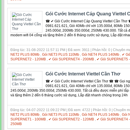
Gói Cước Internet Cáp Quang Viettel 
☎ ✔ Gói Cước Internet Cáp Quang Viettel Cần Thơ 
0981.621.621, Gói 40Mb chỉ với 135.000đ, 80Mb 15
245.000đ, 200Mb 350.000đ, 250Mb 430.000. Tất cả đề
modem wifi 04 cổng và tặng thêm 2 đến 6 tháng cước sử dụng, Lắp đặt nha
Đăng lúc: 31-08-2022 11:57:11 PM | Đã xem: 3911 | Phản hồi: 0 | Chuyên m
NET2 PLUS 80Mb
,
Gói NET3 PLUS 110Mb
,
Gói NET4 PLUS 140Mb
,
✔ Gó
SUPERNET2 - 120MB
,
✔ Gói SUPERNET4 - 200MB
,
✔ Gói SUPERNET5 
Gói Cước Internet Viettel Cần Thơ
☎ ✔ Gói Cước Internet Viettel Cần Thơ ☎ ☎ Gọi n
0981.621.621, Gói 40Mb chỉ với 135.000đ, 80Mb 15
245.000đ, 200Mb 350.000đ, 250Mb 430.000. Tất cả đều được miễn phí lắp đ
và tặng thêm 2 đến 6 tháng cước sử dụng, Lắp đặt nhanh chóng trong 24h
Đăng lúc: 04-07-2022 11:09:22 PM | Đã xem: 4722 | Phản hồi: 0 | Chuyên 
NET2 PLUS 80Mb
,
Gói NET3 PLUS 110Mb
,
Gói NET4 PLUS 140Mb
,
Gói 
SUPERNET1 - 100MB
,
✔ Gói SUPERNET2 - 120MB
,
✔ Gói SUPERNET4 
250MB