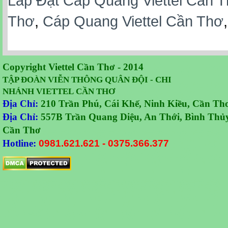
Lắp Đặt Cáp Quang Viettel Cần 
Thơ
,
Cáp Quang Viettel Cần Thơ
Copyright Viettel Cần Thơ - 2014
TẬP ĐOÀN VIỄN THÔNG QUÂN ĐỘI - CHI
NHÁNH VIETTEL CẦN THƠ
Địa Chỉ:
210 Trần Phú, Cái Khế, Ninh Kiều, Cần Th
Địa Chỉ:
557B Trần Quang Diệu, An Thới, Bình Thủy
Cần Thơ
Hotline:
0981.621.621
-
0375.366.377