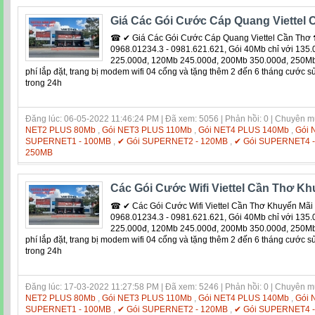
Giá Các Gói Cước Cáp Quang Viettel 
☎ ✔ Giá Các Gói Cước Cáp Quang Viettel Cần T
0968.01234.3 - 0981.621.621, Gói 40Mb chỉ với 135
225.000đ, 120Mb 245.000đ, 200Mb 350.000đ, 250Mb 
phí lắp đặt, trang bị modem wifi 04 cổng và tặng thêm 2 đến 6 tháng cước 
trong 24h
Đăng lúc: 06-05-2022 11:46:24 PM | Đã xem: 5056 | Phản hồi: 0 | Chuyên 
NET2 PLUS 80Mb
,
Gói NET3 PLUS 110Mb
,
Gói NET4 PLUS 140Mb
,
Gói 
SUPERNET1 - 100MB
,
✔ Gói SUPERNET2 - 120MB
,
✔ Gói SUPERNET4 
250MB
Các Gói Cước Wifi Viettel Cần Thơ Kh
☎ ✔ Các Gói Cước Wifi Viettel Cần Thơ Khuyến 
0968.01234.3 - 0981.621.621, Gói 40Mb chỉ với 135
225.000đ, 120Mb 245.000đ, 200Mb 350.000đ, 250Mb 
phí lắp đặt, trang bị modem wifi 04 cổng và tặng thêm 2 đến 6 tháng cước 
trong 24h
Đăng lúc: 17-03-2022 11:27:58 PM | Đã xem: 5246 | Phản hồi: 0 | Chuyên 
NET2 PLUS 80Mb
,
Gói NET3 PLUS 110Mb
,
Gói NET4 PLUS 140Mb
,
Gói 
SUPERNET1 - 100MB
,
✔ Gói SUPERNET2 - 120MB
,
✔ Gói SUPERNET4 