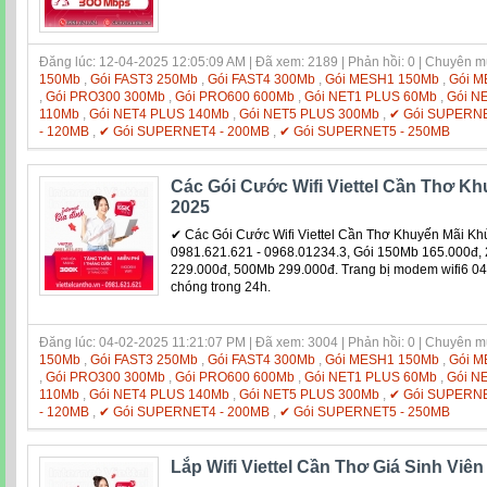
Đăng lúc: 12-04-2025 12:05:09 AM | Đã xem: 2189 | Phản hồi: 0 | Chuyên 
150Mb
,
Gói FAST3 250Mb
,
Gói FAST4 300Mb
,
Gói MESH1 150Mb
,
Gói M
,
Gói PRO300 300Mb
,
Gói PRO600 600Mb
,
Gói NET1 PLUS 60Mb
,
Gói N
110Mb
,
Gói NET4 PLUS 140Mb
,
Gói NET5 PLUS 300Mb
,
✔ Gói SUPERNE
- 120MB
,
✔ Gói SUPERNET4 - 200MB
,
✔ Gói SUPERNET5 - 250MB
Các Gói Cước Wifi Viettel Cần Thơ 
2025
✔ Các Gói Cước Wifi Viettel Cần Thơ Khuyến Mãi K
0981.621.621 - 0968.01234.3, Gói 150Mb 165.000đ
229.000đ, 500Mb 299.000đ. Trang bị modem wifi6 04
chóng trong 24h.
Đăng lúc: 04-02-2025 11:21:07 PM | Đã xem: 3004 | Phản hồi: 0 | Chuyên 
150Mb
,
Gói FAST3 250Mb
,
Gói FAST4 300Mb
,
Gói MESH1 150Mb
,
Gói M
,
Gói PRO300 300Mb
,
Gói PRO600 600Mb
,
Gói NET1 PLUS 60Mb
,
Gói N
110Mb
,
Gói NET4 PLUS 140Mb
,
Gói NET5 PLUS 300Mb
,
✔ Gói SUPERNE
- 120MB
,
✔ Gói SUPERNET4 - 200MB
,
✔ Gói SUPERNET5 - 250MB
Lắp Wifi Viettel Cần Thơ Giá Sinh Viê