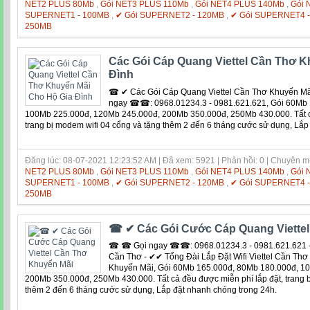
NET2 PLUS 80Mb
,
Gói NET3 PLUS 110Mb
,
Gói NET4 PLUS 140Mb
,
Gói 
SUPERNET1 - 100MB
,
✔ Gói SUPERNET2 - 120MB
,
✔ Gói SUPERNET4 
250MB
Các Gói Cáp Quang Viettel Cần Thơ K
Đình
☎ ✔ Các Gói Cáp Quang Viettel Cần Thơ Khuyến M
ngay ☎☎: 0968.01234.3 - 0981.621.621, Gói 60Mb 
100Mb 225.000đ, 120Mb 245.000đ, 200Mb 350.000đ, 250Mb 430.000. Tất cả
trang bị modem wifi 04 cổng và tặng thêm 2 đến 6 tháng cước sử dụng, Lắp
Đăng lúc: 08-07-2021 12:23:52 AM | Đã xem: 5921 | Phản hồi: 0 | Chuyên 
NET2 PLUS 80Mb
,
Gói NET3 PLUS 110Mb
,
Gói NET4 PLUS 140Mb
,
Gói 
SUPERNET1 - 100MB
,
✔ Gói SUPERNET2 - 120MB
,
✔ Gói SUPERNET4 
250MB
☎ ✔ Các Gói Cước Cáp Quang Viettel
☎ ☎ Gọi ngay ☎☎: 0968.01234.3 - 0981.621.621 - 
Cần Thơ - ✔✔ Tổng Đài Lắp Đặt Wifi Viettel Cần Thơ
Khuyến Mãi, Gói 60Mb 165.000đ, 80Mb 180.000đ, 1
200Mb 350.000đ, 250Mb 430.000. Tất cả đều được miễn phí lắp đặt, trang b
thêm 2 đến 6 tháng cước sử dụng, Lắp đặt nhanh chóng trong 24h.