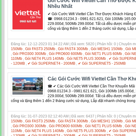
Gói Cước Wifi Viettel Cần Thơ Được
Nhều Nhất
✔ Gói Cước Wifi Viettel Cần Thơ Được Khách Hàng 
☎: 0968.01234.3 - 0981.621.621, Gói 100Mb 165.0
229.000đ, 500Mb 299.000đ. Tất cả đều được miễn phí 
cổng và tặng thêm 1 đến 2 tháng cước sử dụng, Lắp 
Đăng lúc: 12-12-2023 01:34:22 AM | Đã xem: 5820 | Phản hồi: 0 | Chuyên 
150Mb
,
Gói FAST3 250Mb
,
Gói FAST4 300Mb
,
Gói MESH1 150Mb
,
Gói M
,
Gói PRO300 300Mb
,
Gói PRO600 600Mb
,
Gói NET1 PLUS 60Mb
,
Gói N
110Mb
,
Gói NET4 PLUS 140Mb
,
Gói NET5 PLUS 300Mb
,
✔ Gói SUPERNE
- 120MB
,
✔ Gói SUPERNET4 - 200MB
,
✔ Gói SUPERNET5 - 250MB
Các Gói Cước Wifi Viettel Cần Thơ Kh
☎ ✔ Các Gói Cước Wifi Viettel Cần Thơ Khuyến M
0968.01234.3 - 0981.621.621, Gói 100Mb 165.000đ
229.000đ, 500Mb 299.000đ. Tất cả đều được miễn phí 
cổng và tặng thêm 1 đến 2 tháng cước sử dụng, Lắp đặt nhanh chóng trong
Đăng lúc: 31-07-2023 02:12:40 AM | Đã xem: 6437 | Phản hồi: 0 | Chuyên 
150Mb
,
Gói FAST3 250Mb
,
Gói FAST4 300Mb
,
Gói MESH1 150Mb
,
Gói M
,
Gói PRO300 300Mb
,
Gói PRO600 600Mb
,
Gói NET1 PLUS 60Mb
,
Gói N
110Mb
,
Gói NET4 PLUS 140Mb
,
Gói NET5 PLUS 300Mb
,
✔ Gói SUPERNE
- 120MB
,
✔ Gói SUPERNET4 - 200MB
,
✔ Gói SUPERNET5 - 250MB