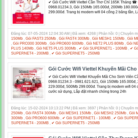
✔ Gói Cước Wifi Viettel Cần Thơ Chỉ 165K Tháng ☎ 
0968.01234.3, Gói 150Mb 165.000đ, 200Mb 180.000
299.000đ. Trang bị modem wifi 04 cổng 2 băng tần, L
Đăng lúc: 07-05-2024 12:04:30 AM | Đã xem: 4268 | Phản hồi: 0 | Chuyên 
150Mb
,
Gói FAST3 250Mb
,
Gói FAST4 300Mb
,
Gói MESH1 150Mb
,
Gói M
,
Gói PRO300 300Mb
,
Gói PRO600 600Mb
,
Gói NET2 PLUS 80Mb
,
Gói N
PLUS 140Mb
,
Gói NET5 PLUS 300Mb
,
✔ Gói SUPERNET1 - 100MB
,
✔ G
SUPERNET4 - 200MB
,
✔ Gói SUPERNET5 - 250MB
Gói Cước Wifi Viettel Khuyến Mãi Cho
✔ Gói Cước Wifi Viettel Khuyến Mãi Cho Sinh Viên 
0968.01234.3 - 0981.621.621, Gói 150Mb 165.000đ
229.000đ, 500Mb 299.000đ. Trang bị modem wifi 04 c
cước sử dụng, Lắp đặt nhanh chóng trong 24h
Đăng lúc: 15-02-2024 10:13:22 PM | Đã xem: 3697 | Phản hồi: 0 | Chuyên 
250Mb
,
Gói FAST4 300Mb
,
Gói MESH1 150Mb
,
Gói MESH2 250Mb
,
Gói 
300Mb
,
Gói PRO600 600Mb
,
✔ Gói SUPERNET1 - 100MB
,
✔ Gói SUPER
SUPERNET4 - 200MB
,
✔ Gói SUPERNET5 - 250MB