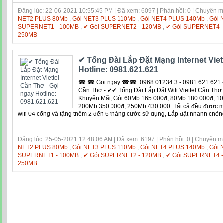
Đăng lúc: 22-06-2021 10:55:45 PM | Đã xem: 6097 | Phản hồi: 0 | Chuyên 
NET2 PLUS 80Mb
,
Gói NET3 PLUS 110Mb
,
Gói NET4 PLUS 140Mb
,
Gói 
SUPERNET1 - 100MB
,
✔ Gói SUPERNET2 - 120MB
,
✔ Gói SUPERNET4 
250MB
✔ Tổng Đài Lắp Đặt Mạng Internet Viet
Hotline: 0981.621.621
☎ ☎ Gọi ngay ☎☎: 0968.01234.3 - 0981.621.621 - 
Cần Thơ - ✔✔ Tổng Đài Lắp Đặt Wifi Viettel Cần Thơ
Khuyến Mãi, Gói 60Mb 165.000đ, 80Mb 180.000đ, 1
200Mb 350.000đ, 250Mb 430.000. Tất cả đều được mi
wifi 04 cổng và tặng thêm 2 đến 6 tháng cước sử dụng, Lắp đặt nhanh chón
Đăng lúc: 25-05-2021 12:48:06 AM | Đã xem: 6197 | Phản hồi: 0 | Chuyên 
NET2 PLUS 80Mb
,
Gói NET3 PLUS 110Mb
,
Gói NET4 PLUS 140Mb
,
Gói 
SUPERNET1 - 100MB
,
✔ Gói SUPERNET2 - 120MB
,
✔ Gói SUPERNET4 
250MB