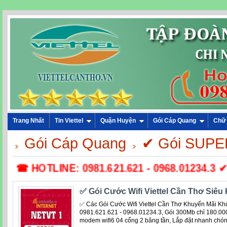
Trang Nhất
Tin Viettel
Quận Huyện
Gói Cáp Quang
Chữ
Gói Cáp Quang
✔ Gói SUPE
☎ HOTLINE: 0981.621.621 - 0968.01234.3 ✔ L
✅ Gói Cước Wifi Viettel Cần Thơ Siê
✅ Các Gói Cước Wifi Viettel Cần Thơ Khuyến Mãi K
0981.621.621 - 0968.01234.3, Gói 300Mb chỉ 180.000
modem wifi6 04 cổng 2 băng tần, Lắp đặt nhanh chón