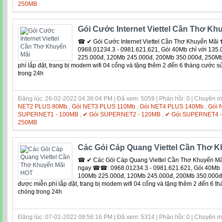
250MB
Gói Cước Internet Viettel Cần Thơ Kh
☎ ✔ Gói Cước Internet Viettel Cần Thơ Khuyến M
0968.01234.3 - 0981.621.621, Gói 40Mb chỉ với 135
225.000đ, 120Mb 245.000đ, 200Mb 350.000đ, 250Mb 
phí lắp đặt, trang bị modem wifi 04 cổng và tặng thêm 2 đến 6 tháng cước 
trong 24h
Đăng lúc: 26-02-2022 04:36:04 PM | Đã xem: 5059 | Phản hồi: 0 | Chuyên 
NET2 PLUS 80Mb
,
Gói NET3 PLUS 110Mb
,
Gói NET4 PLUS 140Mb
,
Gói 
SUPERNET1 - 100MB
,
✔ Gói SUPERNET2 - 120MB
,
✔ Gói SUPERNET4 
250MB
Các Gói Cáp Quang Viettel Cần Thơ 
☎ ✔ Các Gói Cáp Quang Viettel Cần Thơ Khuyến M
ngay ☎☎: 0968.01234.3 - 0981.621.621, Gói 40Mb 
100Mb 225.000đ, 120Mb 245.000đ, 200Mb 350.000đ,
được miễn phí lắp đặt, trang bị modem wifi 04 cổng và tặng thêm 2 đến 6 
chóng trong 24h
Đăng lúc: 07-01-2022 09:56:16 PM | Đã xem: 5314 | Phản hồi: 0 | Chuyên 