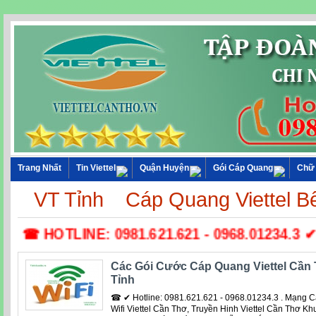
Trang Nhất
Tin Viettel
Quận Huyện
Gói Cáp Quang
Chữ
VT Tỉnh
Cáp Quang Viettel B
☎ HOTLINE: 0981.621.621 - 0968.01234.3 ✔ L
Các Gói Cước Cáp Quang Viettel Cần
Tỉnh
☎ ✔ Hotline: 0981.621.621 - 0968.01234.3 . Mạng C
Wifi Viettel Cần Thơ, Truyền Hinh Viettel Cần Thơ K