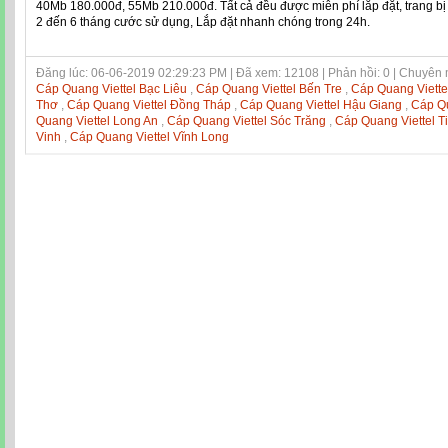
40Mb 180.000đ, 55Mb 210.000đ. Tất cả đều được miễn phí lắp đặt, trang bị
2 đến 6 tháng cước sử dụng, Lắp đặt nhanh chóng trong 24h.
Đăng lúc: 06-06-2019 02:29:23 PM | Đã xem: 12108 | Phản hồi: 0 | Chuyên
Cáp Quang Viettel Bạc Liêu
,
Cáp Quang Viettel Bến Tre
,
Cáp Quang Viett
Thơ
,
Cáp Quang Viettel Đồng Tháp
,
Cáp Quang Viettel Hậu Giang
,
Cáp Qu
Quang Viettel Long An
,
Cáp Quang Viettel Sóc Trăng
,
Cáp Quang Viettel T
Vinh
,
Cáp Quang Viettel Vĩnh Long