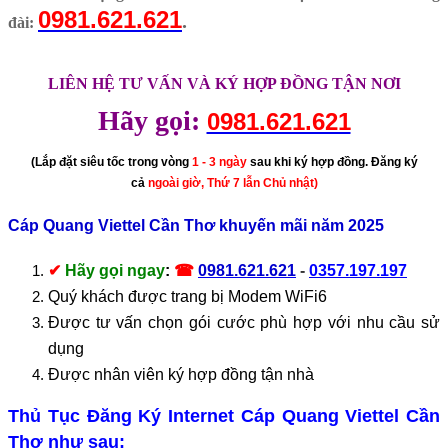
0981.621.621
.
đài:
LIÊN HỆ TƯ VẤN VÀ KÝ HỢP ĐỒNG TẬN NƠI
Hãy gọi:
0981.621.621
(Lắp đặt siêu tốc trong vòng
1 - 3 ngày
sau khi ký hợp đồng. Đăng ký
cả
ngoài giờ, Thứ 7 lẫn Chủ nhật)
Cáp Quang Viettel Cần Thơ khuyến mãi năm 2025
✔
Hãy gọi ngay
:
☎
0981.621.621
-
0357.197.197
Quý khách được trang bị Modem WiFi6
Được tư vấn chọn gói cước phù hợp với nhu cầu sử
dụng
Được nhân viên ký hợp đồng tận nhà
Thủ Tục Đăng Ký Internet Cáp Quang Viettel Cần
Thơ như sau: