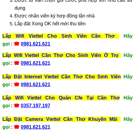
Được tư vấn chọn gói cước phù hợp với nhu cầu sử
dụng
Được nhân viên ký hợp đồng tận nhà
Lắp đặt Xong OK hết mới thu tiền
Lắp Wifi Viettel Cho Sinh Viên Cần Thơ
Hãy
gọi
:
☎
0981.621.621
Lắp Wifi Viettel Cần Thơ Cho Sinh Viên Ở Trọ
Hãy
gọi
:
☎
0981.621.621
Lắp Đặt Internet Viettel Cần Thơ Cho Sinh Viên
Hãy
gọi
:
☎
0981.621.621
Lắp Wifi Viettel Cho Quán Cfe Tại Cần Thơ
Hãy
gọi
:
☎
0357.197.197
Lắp Đặt Camera Viettel Cần Thơ Khuyến Mãi
Hãy
gọi
:
☎
0981.621.621