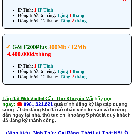
IP Tĩnh:
1
IP Tĩnh
Đóng trước 6 tháng:
Tặng
1
tháng
Đóng trước 12 tháng:
Tặng
2
tháng
✔‎
Gói F200Plus
300Mb / 12Mb
–
4.400.000đ/tháng
IP Tĩnh:
1
IP Tĩnh
Đóng trước 6 tháng:
Tặng
1
tháng
Đóng trước 12 tháng:
Tặng
2
tháng
Lắp đặt Wifi Viettel Cần Thơ Khuyến Mãi
hãy gọi
ngay:
☎
0981.621.621
quá trình đăng ký lắp cáp quang
cũng rất dễ dàng khi đã có nhân viên tư vấn và hướng
dẫn ngay tại nhà, thủ tục chỉ khoảng 5 phút là quý khách
đã đăng ký thành công.
(
Ninh Kiều
,
Bình Thủy
,
Cái Răng
,
Thới Lai
,
Thốt Nốt
,
Ô