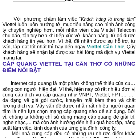
Với phương châm làm việc “
Khách hàng là trọng tâm
”
Viettel luôn luôn hướng tới mục tiêu nâng cao hình ảnh công
ty chuyên nghiệp hơn, mỗi nhân viên của Viettel Telecom
chu đáo, tận tụy hơn khi tiếp xúc với khách hàng, từ đó được
khách hàng tin yêu hơn. Vì thế, để nhận được sự hỗ trợ, tư
vấn, lắp đặt tốt nhất thì hãy đến ngay
Viettel Cần Thơ
. Qúy
khách hàng sẽ nhận lại được sự hài lòng mà dịch vụ Viettel
mang lại.
CÁP QUANG VIETTEL TẠI CẦN THƠ CÓ NHỮNG
ĐIỂM NỔI BẬT
Internet cáp quang là một phần không thể thiếu của cuộc
sống con người hiện đại. Vì thế, hiện nay có rất nhiều đơn vị
cung cấp dịch vụ cáp quang như VNPT,
Viettel
, FPT,… với
đa đạng về giá gói cước, khuyến mãi kèm theo và chất
lượng dịch vụ. Vậy vấn đề được nhận rất nhiều người quan
tâm là nên lựa chọn mạng cáp quang nào để sử dụng. Bởi
vì, chúng ta không chỉ sử dụng mạng cáp quang để giải trí,
nghe nhạc,… mà còn ảnh hưởng đến hiệu quả học tập, nâng
suất làm việc, kinh doanh của từng gia đình, công ty.
Mỗi nhà cung cấp đều có những ưu nhược điểm khác