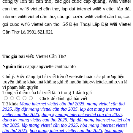
cong ty lon tai can tho, cac goi cuoc cap quang,
Wifi6 viettel
can tho, wifi6 viettel cần thơ, lap dat internet wifi6 viettel, lắp đặt
internet wifi6 viettel cần thơ, các gói cước wifi6 viettel cần tho, cac
goi cuoc wifi6 viettel can tho, Số Điện Thoại Lắp Đặt Wifi Viettel
Cần Thơ Là 0981.621.621
Tác giả bài viết:
Viettel Cần Thơ
Nguồn tin:
capquangviettelcantho.info
Chú ý: Việc đăng lại bài viết trên ở website hoặc các phương tiện
truyền thông khác mà không ghi rõ nguồn http://viettelcantho.vn là
vi phạm bản quyền
Tổng số điểm của bài viết là: 5 trong 1 đánh giá
Click để đánh giá bài viết
Từ khóa:
Mạng internet viettel cần thơ 2025
,
mạng viettel cần thơ
2025
,
lắp đặt mạng viettel cần thơ 2025
,
lap dat mang internet
viettel can tho 2025
,
dang ky mang internet viettel can tho 2025
,
dang ky mang viettel can tho 2025
,
lắp đặt mạng internet viettel cần
thơ 2025
,
lắp mang viettel cần thơ 2025
,
hòa mạng internet viettel
cần thơ 2025
,
hoa mang internet viettel can tho 2025
,
hoa mang