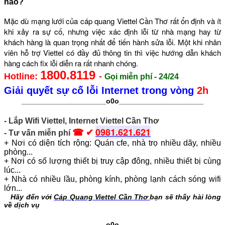
nào?
Mặc dù mạng lưới c
ủa
cáp quang Viettel Cần Thơ
r
ất ổn định và ít
khi xảy ra sự cố, nhưng việc xác định lỗi từ nhà mạng hay từ
khách hàng là quan trọng nhất để tiến hành sửa lỗi. Một khi nhân
viên hỗ t
rợ
Viettel
c
ó đầy đủ thông tin thì việc hướng dẫn khách
hàng cách fix lỗi diễn ra rất nhanh chóng.
1800.8119
Hotline:
-
Gọi miễn phí - 24/24
Giải quyết sự cố lỗi Internet trong vòng
2h
_____________________o0o
_____________________
- Lắp Wifi Viettel, Internet Viettel Cần Thơ
0981.621.621
☎ ✔
- Tư vấn miễn phí
+ Nơi có diện tích rộng: Quán cfe, nhà trọ nhiều dãy, nhiều
phòng...
+ Nơi có số lượng thiết bị truy cập đông, nhiều thiết bị cùng
lúc...
+ Nhà có nhiều lầu, phòng kính, phòng lạnh cách sóng wifi
lớn...
Hãy đến với
Cáp Quang Viettel Cần Thơ
bạn sẽ thấy hài lòng
về dịch vụ
_____________________o0o
_____________________