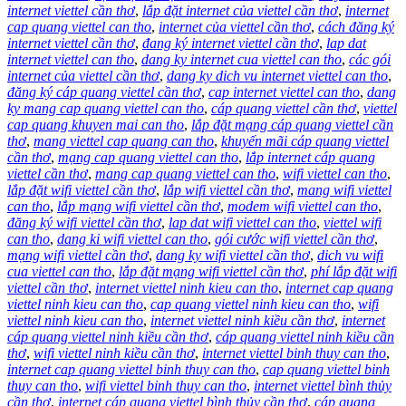
internet viettel cần thơ
,
lắp đặt internet của viettel cần thơ
,
internet
cap quang viettel can tho
,
internet của viettel cần thơ
,
cách đăng ký
internet viettel cần thơ
,
đang ký internet viettel cần thơ
,
lap dat
internet viettel can tho
,
dang ky internet cua viettel can tho
,
các gói
internet của viettel cần thơ
,
dang ky dich vu internet viettel can tho
,
đăng ký cáp quang viettel cần thơ
,
cap internet viettel can tho
,
dang
ky mang cap quang viettel can tho
,
cáp quang viettel cần thơ
,
viettel
cap quang khuyen mai can tho
,
lắp đặt mạng cáp quang viettel cần
thơ
,
mang viettel cap quang can tho
,
khuyến mãi cáp quang viettel
cần thơ
,
mạng cap quang viettel can tho
,
lắp internet cáp quang
viettel cần thơ
,
mang cap quang viettel can tho
,
wifi viettel can tho
,
lắp đặt wifi viettel cần thơ
,
lắp wifi viettel cần thơ
,
mang wifi viettel
can tho
,
lắp mạng wifi viettel cần thơ
,
modem wifi viettel can tho
,
đăng ký wifi viettel cần thơ
,
lap dat wifi viettel can tho
,
viettel wifi
can tho
,
dang ki wifi viettel can tho
,
gói cước wifi viettel cần thơ
,
mạng wifi viettel cần thơ
,
dang ky wifi viettel cần thơ
,
dich vu wifi
cua viettel can tho
,
lắp đặt mạng wifi viettel cần thơ
,
phí lắp đặt wifi
viettel cần thơ
,
internet viettel ninh kieu can tho
,
internet cap quang
viettel ninh kieu can tho
,
cap quang viettel ninh kieu can tho
,
wifi
viettel ninh kieu can tho
,
internet viettel ninh kiều cần thơ
,
internet
cáp quang viettel ninh kiều cần thơ
,
cáp quang viettel ninh kiều cần
thơ
,
wifi viettel ninh kiều cần thơ
,
internet viettel binh thuy can tho
,
internet cap quang viettel binh thuy can tho
,
cap quang viettel binh
thuy can tho
,
wifi viettel binh thuy can tho
,
internet viettel bình thủy
cần thơ
,
internet cáp quang viettel bình thủy cần thơ
,
cáp quang