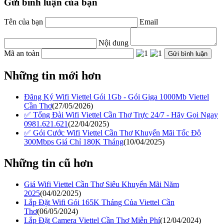
Gửi bình luận của bạn
Tên của bạn
Email
Nội dung
Mã an toàn
Những tin mới hơn
Đăng Ký Wifi Viettel Gói 1Gb - Gói Giga 1000Mb Viettel
Cần Thơ
(27/05/2026)
✅ Tổng Đài Wifi Viettel Cần Thơ Trực 24/7 - Hãy Gọi Ngay
0981.621.621
(22/04/2025)
✅ Gói Cước Wifi Viettel Cần Thơ Khuyến Mãi Tốc Độ
300Mbps Giá Chỉ 180K Tháng
(10/04/2025)
Những tin cũ hơn
Giá Wifi Viettel Cần Thơ Siêu Khuyến Mãi Năm
2025
(04/02/2025)
Lắp Đặt Wifi Gói 165K Tháng Của Viettel Cần
Thơ
(06/05/2024)
Lắp Đặt Camera Viettel Cần Thơ Miễn Phí
(12/04/2024)