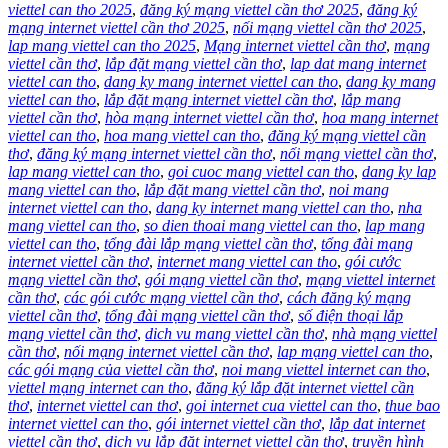
viettel can tho 2025
,
đăng ký mạng viettel cần thơ 2025
,
đăng ký
mạng internet viettel cần thơ 2025
,
nối mạng viettel cần thơ 2025
,
lap mang viettel can tho 2025
,
Mạng internet viettel cần thơ
,
mạng
viettel cần thơ
,
lắp đặt mạng viettel cần thơ
,
lap dat mang internet
viettel can tho
,
dang ky mang internet viettel can tho
,
dang ky mang
viettel can tho
,
lắp đặt mạng internet viettel cần thơ
,
lắp mang
viettel cần thơ
,
hòa mạng internet viettel cần thơ
,
hoa mang internet
viettel can tho
,
hoa mang viettel can tho
,
đăng ký mạng viettel cần
thơ
,
đăng ký mạng internet viettel cần thơ
,
nối mạng viettel cần thơ
,
lap mang viettel can tho
,
goi cuoc mang viettel can tho
,
dang ky lap
mang viettel can tho
,
lắp đặt mang viettel cần thơ
,
noi mang
internet viettel can tho
,
dang ky internet mang viettel can tho
,
nha
mang viettel can tho
,
so dien thoai mang viettel can tho
,
lap mang
viettel can tho
,
tổng đài lắp mạng viettel cần thơ
,
tổng đài mạng
internet viettel cần thơ
,
internet mang viettel can tho
,
gói cước
mạng viettel cần thơ
,
gói mạng viettel cần thơ
,
mạng viettel internet
cần thơ
,
các gói cước mạng viettel cần thơ
,
cách đăng ký mạng
viettel cần thơ
,
tổng đài mạng viettel cần thơ
,
số điện thoại lắp
mạng viettel cần thơ
,
dich vu mang viettel cần thơ
,
nhà mạng viettel
cần thơ
,
nối mạng internet viettel cần thơ
,
lap mạng viettel can tho
,
các gói mạng của viettel cần thơ
,
noi mang viettel internet can tho
,
viettel mạng internet can tho
,
đăng ký lắp đặt internet viettel cần
thơ
,
internet viettel can thơ
,
goi internet cua viettel can tho
,
thue bao
internet viettel can tho
,
gói internet viettel cần thơ
,
lắp dat internet
viettel cần thơ
,
dịch vụ lắp đặt internet viettel cần thơ
,
truyền hình