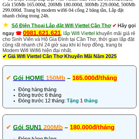
Gói 150Mb 165.000đ, 200Mb 180.000đ, 300Mb 229.000đ, 500Mb
299.000đ. Trang bị modem wifi6 04 cổng 2 băng tần, Lắp đặt
nhanh chóng trong 24h.
★
Số Điện Thoại Lắp đặt Wifi Viettel Cần Thơ
✔
Hãy gọi
0981.621.621
ngay
☎
, lắp Wifi Viettel k
huyến mãi giá rẻ
cho Sinh Viên và Hộ Gia Đình tại Cần Thơ, thời gian lắp đặt
cũng rất nhanh chỉ 24 giờ sau khi kí hợp đồng, trang bị
Modem Wifi Wifi6 hiện đại nhất.
✔
Giá Wifi Viettel Cần Thơ Khuyến Mãi Năm 2025
✔‎
Gói HOME
150Mb
–
165.000đ/tháng
Đóng hàng tháng
Đóng trước 6 tháng
Đóng trước 12 tháng:
Tặng
1
tháng
✔‎
Gói SUN1
200Mb
–
180.000đ/tháng
Đóng hàng tháng