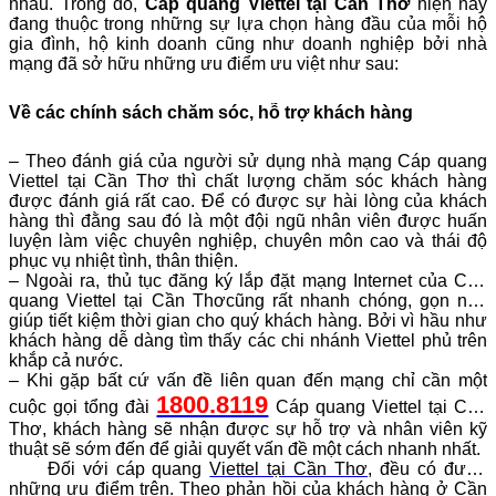
nhau. Trong đó,
Cáp quang Viettel tại Cần Thơ
hiện nay
đang thuộc trong những sự lựa chọn hàng đầu của mỗi hộ
gia đình, hộ kinh doanh cũng như doanh nghiệp bởi nhà
mạng đã sở hữu những ưu điểm ưu việt như sau:
Về các chính sách chăm sóc, hỗ trợ khách hàng
– Theo đánh giá của người sử dụng nhà mạng Cáp quang
Viettel tại Cần Thơ thì chất lượng chăm sóc khách hàng
được đánh giá rất cao. Để có được sự hài lòng của khách
hàng thì đằng sau đó là một đội ngũ nhân viên được huấn
luyện làm việc chuyên nghiệp, chuyên môn cao và thái độ
phục vụ nhiệt tình, thân thiện.
– Ngoài ra, thủ tục
đăng ký lắp đặt mạng Internet của Cáp
quang Viettel tại Cần Thơ
cũng rất nhanh chóng, gọn nhẹ
giúp tiết kiệm thời gian cho quý khách hàng. Bởi vì hầu như
khách hàng dễ dàng tìm thấy các chi nhánh Viettel phủ trên
khắp cả nước.
– Khi gặp bất cứ vấn đề liên quan đến mạng chỉ cần một
1800.8119
cuộc gọi tổng đài
Cáp quang Viettel tại Cần
Thơ, khách hàng sẽ nhận được sự hỗ trợ và nhân viên kỹ
thuật sẽ sớm đến để giải quyết vấn đề một cách nhanh nhất.
Đối với cáp quang
Viettel tại Cần Thơ
, đều có được
những ưu điểm trên. Theo phản hồi của khách hàng ở Cần