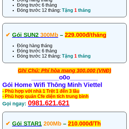
Đóng trước 6 tháng
Đóng trước 12 tháng:
Tặng
1
tháng
✔‎
Gói SUN2
300Mb
–
229.000đ/tháng
Đóng hàng tháng
Đóng trước 6 tháng
Đóng trước 12 tháng:
Tặng
1
tháng
Ghi Chú: Phí hòa mạng 300.000 (VNĐ)
________
o0o________
Gói Home Wifi Thông Minh Viettel
- Phù hợp với nhà 1 Trệt 1 đến 3 lầu
- Phù hợp quán Cfe diện tích trung bình
0981.621.621
Gọi ngay:
✔‎
Gói STAR1
200Mb
–
210.000đ/Th