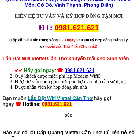
Môn
,
Cờ Đỏ
,
Vĩnh Thạnh
,
Phong Điền
)
LIÊN HỆ TƯ VẤN VÀ KÝ HỢP ĐỒNG TẬN NƠI
ĐT:
0981.621.621
(Lắp đặt siêu tốc trong vòng
1 - 3 ngày
sau khi ký hợp đồng. Đăng ký
cả
ngoài giờ, Thứ 7 lẫn Chủ nhật)
Lắp Đặt Wifi Viettel Cần Thơ
khuyến mãi cho Sinh Viên
✔
✔
Hãy gọi ngay
:
☎
0981.621.621
Quý khách được miễn phí lắp Modem Wifi6
Được tư vấn chọn gói cước phù hợp với nhu cầu sử dụng
Được nhân viên ký hợp đồng tận nhà
Bạn muốn
Lắp Đặt Wifi Viettel Cần Thơ
hãy gọi
ngay
☎
Hotline
:
0981.621.621
_____________________o0o
_____________________
Báo sự cố lỗi Cáp Quang Viettel Cần Thơ
thì liên hệ số