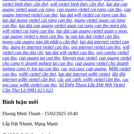
viettel bình thủy cần thơ
,
wifi viettel bình thủy cần thơ
,
lap dat cap
quang viettel quan cai rang
,
cap quang viettel cai rang can tho
,
cap
quang internet viettel can tho
,
lap dat wifi viettel cai rang can tho
,
lap dat mang viettel cai rang can tho
,
mang viettel quan cai rang
can tho
,
lap dat cap quang viettel quan cai rang can tho mien phi
,
wifi viettel cai rang can tho
,
lap dat cap quang viettel quan o mon
,
cap quang viettel o mon can tho
,
tu van lap dat viettel can tho
,
mạng cáp quang nào tốt nhất o cần thơ
,
lap dat internet viettel can
tho
,
dang ky internet viettel can tho
,
goi internet viettel can tho
,
wifi
viettel can tho dia chi
,
lap dat wifi viettel can tho
,
goi combo viettel
can tho
,
cap quang tai can tho
,
khuyen mai viettel
,
cap quang viettel
cho cong ty doanh nghiep tai can tho
,
cap quang viettel cho doanh
nghiep cong ty lon tai can tho
,
cac goi cuoc cap quang
,
Wifi6 viettel
can tho
,
wifi6 viettel cần thơ
,
lap dat internet wifi6 viettel
,
lắp đặt
internet wifi6 viettel cần thơ
,
các gói cước wifi6 viettel cần tho
,
cac
goi cuoc wifi6 viettel can tho
,
Số Điện Thoại Lắp Đặt Wifi Viettel
Cần Thơ Là 0981.621.621
Bình luận mới
Duong Minh Thanh - 15/02/2025 10:40
Lắp Đặt Nhanh, Mạng Mạnh