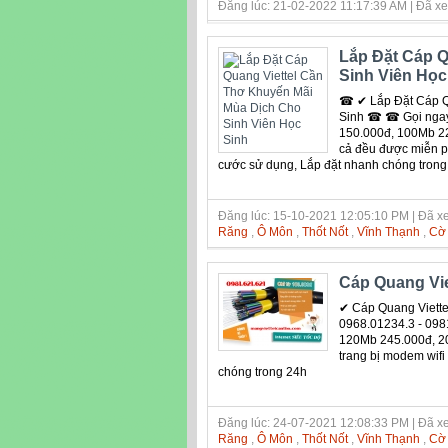
Đăng lúc: 21-02-2022 11:17:39 AM | Đã xe
Lắp Đặt Cáp Q
Sinh Viên Học
☎ ✔‎ Lắp Đặt Cáp Q
Sinh ☎ ☎ Gọi ngay
150.000đ, 100Mb 2
cả đều được miễn ph
cước sử dụng, Lắp đặt nhanh chóng trong
Đăng lúc: 15-10-2021 12:05:10 PM | Đã xe
Răng
,
Ô Môn
,
Thốt Nốt
,
Vĩnh Thạnh
,
Cờ
Cáp Quang Vie
✔ Cáp Quang Viett
0968.01234.3 - 098
120Mb 245.000đ, 20
trang bị modem wifi
chóng trong 24h
Đăng lúc: 24-07-2021 12:08:33 PM | Đã xe
Răng
,
Ô Môn
,
Thốt Nốt
,
Vĩnh Thạnh
,
Cờ