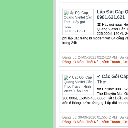
Lắp Đặt Cáp Q
0981.621.621
☎ Hãy gọi ngay Hot
Quang Viettel Cần 
225.000đ, 120Mb 24
phí lắp đặt, trang bị modem wifi 04 cổng
trong 24h.
Đăng lúc: 24-05-2021 02:24:23 PM | Đã xe
Răng
,
Ô Môn
,
Thốt Nốt
,
Vĩnh Thạnh
,
Cờ
✔‎ Các Gói Cáp
Thơ
☎ Hotline: 0981.62
Thơ Khuyến Mãi, G
260.000đ, 150Mb 400.000đ. Tất cả đều đượ
đến 6 tháng cước sử dụng, Lắp đặt nhanh
Đăng lúc: 30-09-2020 01:55:42 PM | Đã xe
Răng
,
Ô Môn
,
Thốt Nốt
,
Vĩnh Thạnh
,
Cờ