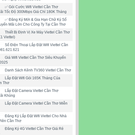
✅ Gói Cước Wifi Viettel Cần Thơ
ãi Tốc Độ 300Mbps Giá Chỉ 180K Tháng
✅‎ Đăng Ký Mới & Gia Hạn Chữ Ký Số
huyến Mãi Lớn Cho Công Ty Tại Cần Thơ
Thiết Bị Định Vị Xe Máy Viettel Cần Thơ
X1 Viettel)
Số Điện Thoại Lắp Đặt Wifi Viettel Cần
981.621.621
Giá Wifi Viettel Cần Thơ Siêu Khuyến
2025
Danh Sách Kênh TV360 Viettel Cần Thơ
Lắp Đặt Wifi Gói 165K Tháng Của
ần Thơ
Lắp Đặt Camera Viettel Cần Thơ
ãi Khủng
Lắp Đặt Camera Viettel Cần Thơ Miễn
Đăng Ký Lắp Đặt Wifi Viettel Cho Nhà
Viên Cần Thơ
Đăng Ký 4G Viettel Cần Thơ Giá Rẻ
b