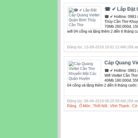
☎ ✔‎ Lắp Đặt 
☎ ✔ Hotline: 0981.
Thủy Cần Thơ Khuy
70Mb 260.000đ, 150
wifi 04 cổng và tặng thêm 2 đến 6 tháng 
Đăng lúc: 13-09-2019 10:01:12 AM | Đã xe
Cáp Quang Vi
☎ ✔ Hotline: 0981.
Wifi Viettel Cần Th
40Mb 180.000đ, 55Mb
04 cổng và tặng thêm 2 đến 6 tháng cước 
Đăng lúc: 06-06-2019 08:20:59 AM | Đã xe
Răng
,
Ô Môn
,
Thốt Nốt
,
Vĩnh Thạnh
,
Cờ