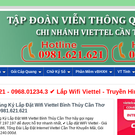
n
Gói Cáp Quang
Chữ Ký Số
Phần Mềm vBHXH
VT Tỉnh
- 0968.01234.3 ✔ Lắp Wifi Viettel - Truyền Hì
ăng Ký Lắp Đặt Wifi Viettel Bình Thủy Cần Thơ
0981.621.621
Ký Lắp Đặt Wifi Viettel Bình Thủy Cần Thơ hãy gọi ngay
.197.197 để được hỗ trợ nhanh nhất, ✔ ‎Lắp đặt WiFi Viettel - Giá
fi6, Tổng Đài Lắp Đặt Internet Viettel Cần Thơ Khuyến Mãi, Gói
 240.000đ.