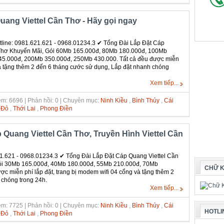
uang Viettel Cần Thơ - Hãy gọi ngay
line: 0981.621.621 - 0968.01234.3 ✔‎ Tổng Đài Lắp Đặt Cáp
Thơ Khuyến Mãi, Gói 60Mb 165.000đ, 80Mb 180.000đ, 100Mb
5.000đ, 200Mb 350.000đ, 250Mb 430.000. Tất cả đều được miễn
 và tặng thêm 2 đến 6 tháng cước sử dụng, Lắp đặt nhanh chóng
Xem tiếp...
m: 6696 | Phản hồi: 0 | Chuyên mục:
Ninh Kiều
,
Bình Thủy
,
Cái
 Đỏ
,
Thới Lai
,
Phong Điền
 Quang Viettel Cần Thơ,‎ Truyền Hình Viettel Cần
1.621 - 0968.01234.3 ✔‎ Tổng Đài Lắp Đặt Cáp Quang Viettel Cần
ói 30Mb 165.000đ, 40Mb 180.000đ, 55Mb 210.000đ, 70Mb
CHỮ K
c miễn phí lắp đặt, trang bị modem wifi 04 cổng và tặng thêm 2
 chóng trong 24h.
Xem tiếp...
m: 7725 | Phản hồi: 0 | Chuyên mục:
Ninh Kiều
,
Bình Thủy
,
Cái
HOTLI
 Đỏ
,
Thới Lai
,
Phong Điền