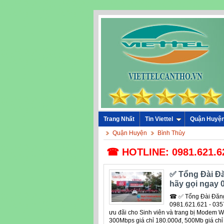
Trang Nhất
Tin Viettel
Quận Huyệ
Quận Huyện
Bình Thủy
☎ HOTLINE: 0981.621.621 
✅ ‎Tổng Đài Đ
hãy gọi ngay 
☎ ✅ ‎Tổng Đài Đăng 
0981.621.621 - 0357
ưu đãi cho Sinh viên và trang bị Modem Wi
300Mbps giá chỉ 180.000đ, 500Mb giá chỉ