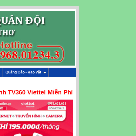
Quảng Cáo - Rao Vặt
nh TV360 Viettel Miễn Phí