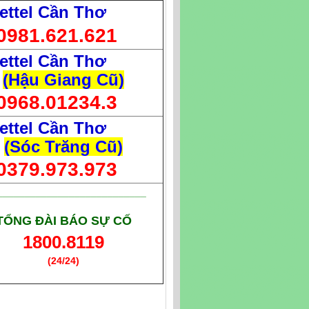
ettel Cần Thơ
0981.621.621
ettel Cần Thơ
(Hậu Giang Cũ)
0968.01234.3
ettel Cần Thơ
(Sóc Trăng Cũ)
0379.973.973
___________________________
TỔNG ĐÀI BÁO SỰ CỐ
1800.8119
(24/24)
(Giờ làm việc)