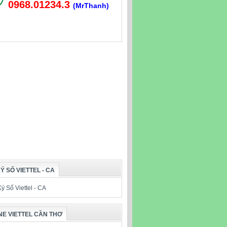
0968.01234.3
(Mr
Thanh
)
Ý SỐ VIETTEL - CA
NE VIETTEL CẦN THƠ