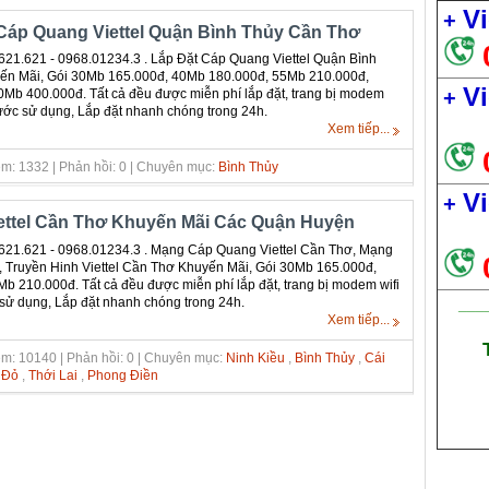
Vi
+
Cáp Quang Viettel Quận Bình Thủy Cần Thơ
621.621 - 0968.01234.3 . Lắp Đặt Cáp Quang Viettel Quận Bình
ến Mãi, Gói 30Mb 165.000đ, 40Mb 180.000đ, 55Mb 210.000đ,
Vi
+
Mb 400.000đ. Tất cả đều được miễn phí lắp đặt, trang bị modem
cước sử dụng, Lắp đặt nhanh chóng trong 24h.
Xem tiếp...
m: 1332 | Phản hồi: 0 | Chuyên mục:
Bình Thủy
Vi
+
ettel Cần Thơ Khuyến Mãi Các Quận Huyện
621.621 - 0968.01234.3 . Mạng Cáp Quang Viettel Cần Thơ, Mạng
ơ, Truyền Hinh Viettel Cần Thơ Khuyến Mãi, Gói 30Mb 165.000đ,
 210.000đ. Tất cả đều được miễn phí lắp đặt, trang bị modem wifi
sử dụng, Lắp đặt nhanh chóng trong 24h.
___
Xem tiếp...
m: 10140 | Phản hồi: 0 | Chuyên mục:
Ninh Kiều
,
Bình Thủy
,
Cái
 Đỏ
,
Thới Lai
,
Phong Điền