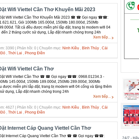
ặt Wifi Viettel Cần Thơ Khuyến Mãi 2023
___
ặt Wifi Viettel Cần Thơ Khuyến Mãi 2023 ☎ ☎ Gọi ngay ☎☎:
81.621.621, Gói 100Mb 165.000đ, 150Mb 180.000đ, 250Mb
.000đ. Tất cả đều được miễn phí lắp đặt, trang bị modem wifi 04
1 đến 2 tháng cước sử dụng, Lắp đặt nhanh chóng trong 24h
Xem tiếp...
m: 3390 | Phản hồi: 0 | Chuyên mục:
Ninh Kiều
,
Bình Thủy
,
Cái
 Đỏ
,
Thới Lai
,
Phong Điền
ặt Wifi Viettel Cần Thơ
ặt Wifi Viettel Cần Thơ ☎ ☎ Gọi ngay ☎☎: 0968.01234.3 -
 80Mb 145.000đ, 150Mb 189.000đ, 250Mb 289.000đ, 300Mb
u được miễn phí lắp đặt, trang bị modem wifi 04 cổng và tặng thêm
 sử dụng, Lắp đặt nhanh chóng trong 24h
Xem tiếp...
m: 4627 | Phản hồi: 0 | Chuyên mục:
Ninh Kiều
,
Bình Thủy
,
Cái
 Đỏ
,
Thới Lai
,
Phong Điền
ặt Internet Cáp Quang Viettel Cần Thơ
ặt Internet Cáp Quang Viettel Cần Thơ ☎ ☎ Gọi ngay ☎☎:
24/7 - Hã