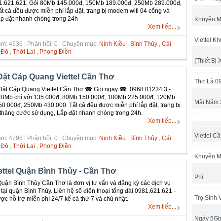
1.621.621, Gói 80Mb 145.000đ, 150Mb 189.000đ, 250Mb 289.000đ,
 cả đều được miễn phí lắp đặt, trang bị modem wifi 04 cổng và
ắp đặt nhanh chóng trong 24h
Khuyến M
Xem tiếp...
Viettel K
m: 4536 | Phản hồi: 0 | Chuyên mục:
Ninh Kiều
,
Bình Thủy
,
Cái
 Đỏ
,
Thới Lai
,
Phong Điền
(Thiết Bị 
ặt Cáp Quang Viettel Cần Thơ
Thơ Là 0
ặt Cáp Quang Viettel Cần Thơ ☎ Gọi ngay ☎: 0968.01234.3 -
40Mb chỉ với 135.000đ, 80Mb 150.000đ, 100Mb 225.000đ, 120Mb
Mãi Năm 
.000đ, 250Mb 430.000. Tất cả đều được miễn phí lắp đặt, trang bị
 tháng cước sử dụng, Lắp đặt nhanh chóng trong 24h.
Xem tiếp...
Viettel C
m: 4795 | Phản hồi: 0 | Chuyên mục:
Ninh Kiều
,
Bình Thủy
,
Cái
 Đỏ
,
Thới Lai
,
Phong Điền
Khuyến M
ttel Quận Bình Thủy - Cần Thơ
Phí
uận Bình Thủy Cần Thơ là đơn vị tư vấn và đăng ký các dịch vụ
tại quận Bình Thủy. Liên hệ số điện thoại tổng đài 0981.621.621 -
Trọ Sinh 
c hỗ trợ miễn phí 24/7 kể cả thứ 7 và chủ nhật.
Xem tiếp...
Ngày 5G