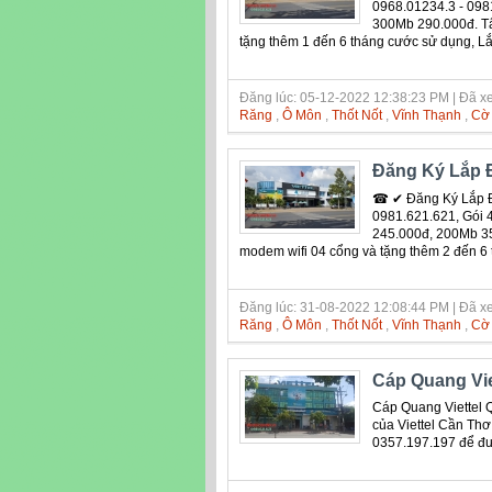
0968.01234.3 - 098
300Mb 290.000đ. Tất
tặng thêm 1 đến 6 tháng cước sử dụng, L
Đăng lúc: 05-12-2022 12:38:23 PM | Đã xe
Răng
,
Ô Môn
,
Thốt Nốt
,
Vĩnh Thạnh
,
Cờ
Đăng Ký Lắp Đ
☎ ✔ Đăng Ký Lắp Đ
0981.621.621, Gói 
245.000đ, 200Mb 350
modem wifi 04 cổng và tặng thêm 2 đến 6
Đăng lúc: 31-08-2022 12:08:44 PM | Đã xe
Răng
,
Ô Môn
,
Thốt Nốt
,
Vĩnh Thạnh
,
Cờ
Cáp Quang Vie
Cáp Quang Viettel Q
của Viettel Cần Thơ 
0357.197.197 để đượ