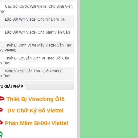
Các Gói Cước Wifi Viettel Cho Sinh Viên
Thơ
Lắp Đặt Wifi Viettel Cho Nhà Trọ Tại
Lắp Đặt Wifi Viettel Cho Sinh Viên Cần
Thiết Bị Định Vị Xe Máy Viettel Cần Thơ
W3 Viettel)
Thiết Bị Chuyên Định Vị Theo Dõi Của
ần Thơ
Wifi6 Viettel Cần Thơ - Gói Pro600
ần Thơ
VỤ GIẢI PHÁP
Thiết Bị Vtracking Ôtô
DV Chữ Ký Số Viettel
Phần Mềm BHXH Viettel