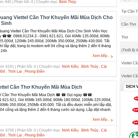
m: 845 | Phản hồi: 0 | Chuyên mục:
Bình Thủy
Tại Cần 
uang Viettel Cần Thơ Khuyến Mãi Mùa Dịch Cho
 Sinh
Cần Thơ
uang Viettel Cần Thơ Khuyến Mãi Mùa Dịch Cho Sinh Viên Học
 ☎☎: 0968.01234.3 - 0981.621.621, Gói 40Mb 135.000đ, 80Mb
Thơ
25.000đ, 120Mb 245.000đ, 200Mb 350.000đ, 250Mb 430.000. Tất
í lắp đặt, trang bị modem wifi 04 cổng và tặng thêm 2 đến 6 tháng
(Thiết Bị 
 24h
Xem tiếp...
Viettel C
m: 6161 | Phản hồi: 0 | Chuyên mục:
Ninh Kiều
,
Bình Thủy
,
Cái
 Đỏ
,
Thới Lai
,
Phong Điền
Viettel C
DỊCH 
ttel Cần Thơ Khuyến Mãi Mùa Dịch
el Cần Thơ Khuyến Mãi Mùa Dịch ☎ ☎ Gọi ngay ☎☎:
1.621.621, Gói 60Mb 165.000đ, 80Mb 180.000đ, 100Mb 225.000đ,
0Mb 350.000đ, 250Mb 430.000. Tất cả đều được miễn phí lắp đặt,
 04 cổng và tặng thêm 2 đến 6 tháng cước sử dụng, Lắp đặt nhanh
Xem tiếp...
m: 6705 | Phản hồi: 0 | Chuyên mục:
Ninh Kiều
,
Bình Thủy
,
Cái
 Đỏ
,
Thới Lai
,
Phong Điền