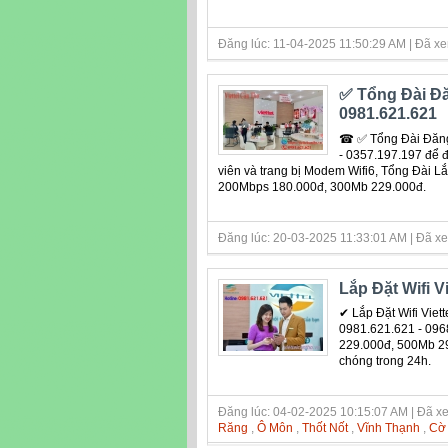
Đăng lúc: 11-04-2025 11:50:29 AM | Đã xe
✅ ‎Tổng Đài Đă
0981.621.621
☎ ✅ ‎Tổng Đài Đăng
- 0357.197.197 để đư
viên và trang bị Modem Wifi6, Tổng Đài L
200Mbps 180.000đ, 300Mb 229.000đ.
Đăng lúc: 20-03-2025 11:33:01 AM | Đã xe
Lắp Đặt Wifi 
✔ Lắp Đặt Wifi Vie
0981.621.621 - 09
229.000đ, 500Mb 29
chóng trong 24h.
Đăng lúc: 04-02-2025 10:15:07 AM | Đã xe
Răng
,
Ô Môn
,
Thốt Nốt
,
Vĩnh Thạnh
,
Cờ