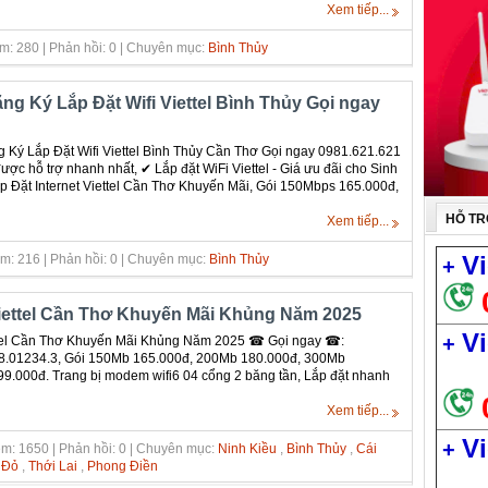
Xem tiếp...
m: 280 | Phản hồi: 0 | Chuyên mục:
Bình Thủy
ng Ký Lắp Đặt Wifi Viettel Bình Thủy Gọi ngay
 Ký Lắp Đặt Wifi Viettel Bình Thủy Cần Thơ Gọi ngay 0981.621.621
ợc hỗ trợ nhanh nhất, ✔ ‎Lắp đặt WiFi Viettel - Giá ưu đãi cho Sinh
ắp Đặt Internet Viettel Cần Thơ Khuyến Mãi, Gói 150Mbps 165.000đ,
HỖ TR
Xem tiếp...
Vi
m: 216 | Phản hồi: 0 | Chuyên mục:
Bình Thủy
+
Viettel Cần Thơ Khuyến Mãi Khủng Năm 2025
Vi
+
ttel Cần Thơ Khuyến Mãi Khủng Năm 2025 ☎ Gọi ngay ☎:
68.01234.3, Gói 150Mb 165.000đ, 200Mb 180.000đ, 300Mb
9.000đ. Trang bị modem wifi6 04 cổng 2 băng tần, Lắp đặt nhanh
Xem tiếp...
Vi
+
m: 1650 | Phản hồi: 0 | Chuyên mục:
Ninh Kiều
,
Bình Thủy
,
Cái
 Đỏ
,
Thới Lai
,
Phong Điền