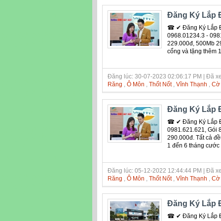
Đăng Ký Lắp Đ
☎ ✔ Đăng Ký Lắp Đ
0968.01234.3 - 09
229.000đ, 500Mb 299
cổng và tặng thêm 
Đăng lúc: 30-07-2023 02:06:17 PM | Đã xe
Răng
,
Ô Môn
,
Thốt Nốt
,
Vĩnh Thạnh
,
Cờ
Đăng Ký Lắp Đ
☎ ✔ Đăng Ký Lắp Đ
0981.621.621, Gói
290.000đ. Tất cả đề
1 đến 6 tháng cước
Đăng lúc: 05-12-2022 12:44:44 PM | Đã xe
Răng
,
Ô Môn
,
Thốt Nốt
,
Vĩnh Thạnh
,
Cờ
Đăng Ký Lắp Đ
☎ ✔ Đăng Ký Lắp Đ