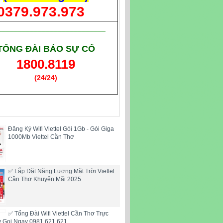
0379.973.973
___________________________
TỔNG ĐÀI BÁO SỰ CỐ
1800.8119
(24/24)
(Giờ làm việc)
Đăng Ký Wifi Viettel Gói 1Gb - Gói Giga
1000Mb Viettel Cần Thơ
✅ Lắp Đặt Năng Lượng Mặt Trời Viettel
Cần Thơ Khuyến Mãi 2025
✅ Tổng Đài Wifi Viettel Cần Thơ Trực
y Gọi Ngay 0981.621.621