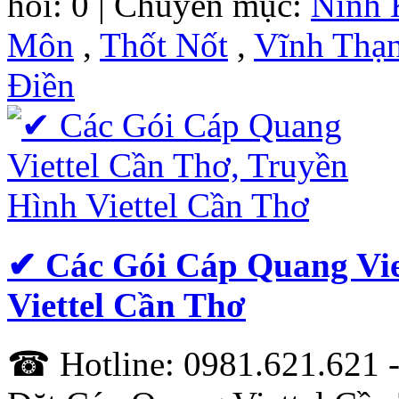
hồi: 0 | Chuyên mục:
Ninh 
Môn
,
Thốt Nốt
,
Vĩnh Thạ
Điền
✔‎ Các Gói Cáp Quang Vie
Viettel Cần Thơ
☎ Hotline: 0981.621.621 -