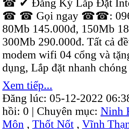
☎ ✔ Đăng Ký Lắp Đặt Inte
☎ ☎ Gọi ngay ☎☎: 0968.
80Mb 145.000đ, 150Mb 18
300Mb 290.000đ. Tất cả đều
modem wifi 04 cổng và tặn
dụng, Lắp đặt nhanh chóng
Xem tiếp...
Đăng lúc: 05-12-2022 06:3
hồi: 0 | Chuyên mục:
Ninh 
Môn
,
Thốt Nốt
,
Vĩnh Thạ