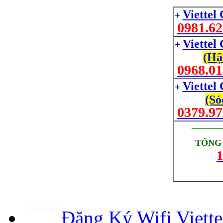
Viettel
+
0981.62
Viettel
+
(Hậ
0968.01
Viettel
+
(Só
0379.97
_________
TỔNG 
1
Đăng Ký Wifi Viett