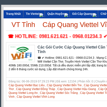
Trang Nhất
Tin Viettel
Quận Huyện
Gói Cáp Quang
Chữ
VT Tỉnh
Cáp Quang Viettel V
☎ HOTLINE: 0981.621.621 - 0968.01234.3 ✔ L
Các Gói Cước Cáp Quang Viettel Cần
Tỉnh
☎ ✔ Hotline: 0981.621.621 - 0968.01234.3 . Mạng C
Wifi Viettel Cần Thơ, Truyền Hinh Viettel Cần Thơ K
40Mb 180.000đ, 55Mb 210.000đ. Tất cả đều được miễn phí lắp đặt, trang bị
2 đến 6 tháng cước sử dụng, Lắp đặt nhanh chóng trong 24h.
Đăng lúc: 06-06-2019 07:29:23 PM | Đã xem: 12104 | Phản hồi: 0 | Chuyên
Cáp Quang Viettel Bạc Liêu
,
Cáp Quang Viettel Bến Tre
,
Cáp Quang Viett
Thơ
,
Cáp Quang Viettel Đồng Tháp
,
Cáp Quang Viettel Hậu Giang
,
Cáp Qu
Quang Viettel Long An
,
Cáp Quang Viettel Sóc Trăng
,
Cáp Quang Viettel T
Vinh
,
Cáp Quang Viettel Vĩnh Long