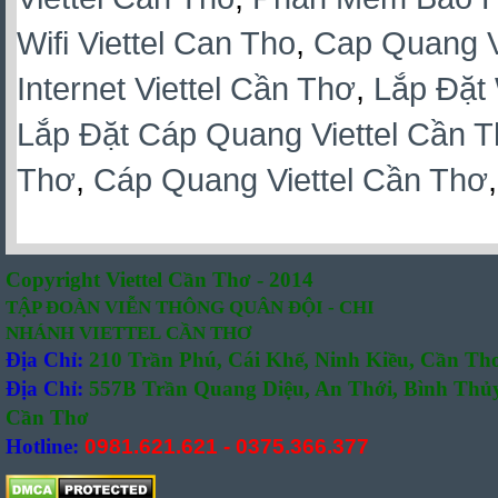
Wifi Viettel Can Tho
,
Cap Quang Vi
Internet Viettel Cần Thơ
,
Lắp Đặt 
Lắp Đặt Cáp Quang Viettel Cần 
Thơ
,
Cáp Quang Viettel Cần Thơ
Copyright Viettel Cần Thơ - 2014
TẬP ĐOÀN VIỄN THÔNG QUÂN ĐỘI - CHI
NHÁNH VIETTEL CẦN THƠ
Địa Chỉ:
210 Trần Phú, Cái Khế, Ninh Kiều, Cần Th
Địa Chỉ:
557B Trần Quang Diệu, An Thới, Bình Thủy
Cần Thơ
Hotline:
0981.621.621
-
0375.366.377