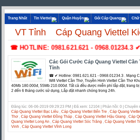
Trang Nhất
Tin Viettel
Quận Huyện
Gói Cáp Quang
Chữ
VT Tỉnh
Cáp Quang Viettel K
☎ HOTLINE: 0981.621.621 - 0968.01234.3 ✔ L
Các Gói Cước Cáp Quang Viettel Cần
Tỉnh
☎ ✔ Hotline: 0981.621.621 - 0968.01234.3 . Mạng C
Wifi Viettel Cần Thơ, Truyền Hinh Viettel Cần Thơ K
40Mb 180.000đ, 55Mb 210.000đ. Tất cả đều được miễn phí lắp đặt, trang bị
2 đến 6 tháng cước sử dụng, Lắp đặt nhanh chóng trong 24h.
Đăng lúc: 06-06-2019 09:29:23 PM | Đã xem: 12104 | Phản hồi: 0 | Chuyên
Cáp Quang Viettel Bạc Liêu
,
Cáp Quang Viettel Bến Tre
,
Cáp Quang Viett
Thơ
,
Cáp Quang Viettel Đồng Tháp
,
Cáp Quang Viettel Hậu Giang
,
Cáp Qu
Quang Viettel Long An
,
Cáp Quang Viettel Sóc Trăng
,
Cáp Quang Viettel T
Vinh
,
Cáp Quang Viettel Vĩnh Long