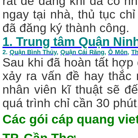
rất dễ dàng khi đã có n
ngay tại nhà, thủ tục ch
đã đăng ký thành công.
1. Trung tâm Quận Nin
2.
Quận Bình Thủy
,
Quận Cái Răng
,
Ô Môn
,
Th
Sau khi đã hoàn tất hợp 
xảy ra vấn đề hay thắc
nhân viên kĩ thuật sẽ đế
quá trình chỉ cần 30 phút
Các gói
cáp quang viet
TP. Cần Thơ