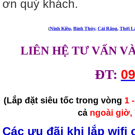
ơn quý khách.
(
Ninh Kiều
,
Bình Thủy
,
Cái Răng
,
Thới L
LIÊN HỆ TƯ VẤN V
ĐT:
09
(Lắp đặt siêu tốc trong vòng
1 
cả
ngoài giờ,
Các ưu đãi khi lắp wifi