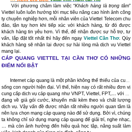
Với phương châm làm việc “
Khách hàng là trọng tâm
”
Viettel luôn luôn hướng tới mục tiêu nâng cao hình ảnh công
ty chuyên nghiệp hơn, mỗi nhân viên của Viettel Telecom chu
đáo, tận tụy hơn khi tiếp xúc với khách hàng, từ đó được
khách hàng tin yêu hơn. Vì thế, để nhận được sự hỗ trợ, tư
vấn, lắp đặt tốt nhất thì hãy đến ngay
Viettel Cần Thơ
. Qúy
khách hàng sẽ nhận lại được sự hài lòng mà dịch vụ Viettel
mang lại.
CÁP QUANG VIETTEL TẠI CẦN THƠ CÓ NHỮNG
ĐIỂM NỔI BẬT
Internet cáp quang là một phần không thể thiếu của cuộc
sống con người hiện đại. Vì thế, hiện nay có rất nhiều đơn vị
cung cấp dịch vụ cáp quang như VNPT,
Viettel
, FPT,… với đa
đạng về giá gói cước, khuyến mãi kèm theo và chất lượng
dịch vụ. Vậy vấn đề được nhận rất nhiều người quan tâm là
nên lựa chọn mạng cáp quang nào để sử dụng. Bởi vì, chúng
ta không chỉ sử dụng mạng cáp quang để giải trí, nghe nhạc,
… mà còn ảnh hưởng đến hiệu quả học tập, nâng suất làm