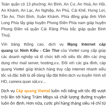
Toàn quận có 13 phường: An Bình, An Cư, An Hoà, An Hội,
An Khánh, An Lạc, An Nghiệp, An Phú, Cái Khế, Hưng Lợi,
Tân An, Thới Bình, Xuân Khánh. Phía đông giáp tỉnh Vĩnh
Long Phía tây giáp huyện Phong Điền Phía nam giáp huyện
Phong Điền và quận Cái Răng Phía bắc giáp quận Bình
Thuỷ.
Với băng thông cao, dịch vụ
Mạng Internet cáp
quang
tại
Ninh Kiều - Cần Thơ
của Viettel cung cấp giúp
các doanh nghiệp và tổ chức kết nối siêu tốc đến các ứng
dụng như mail server, hosting,v.v.. Đối với các gia đình, cáp
quang Viettel giúp khách hàng truy cập internet nhanh siêu
tốc và đặc biệt là dễ dàng lắp đặt thêm dịch vụ truyền hình số
HD, camera quan sát,v.v…
Dịch vụ
Cáp quang Viettel
luôn nổi tiếng với tốc độ vượt
trội lên tới hàng Trăm Mbps và chất lượng đường truyền
luôn ổn định. Hơn nữa, cước phí hàng tháng siêu rẻ chỉ từ