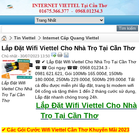
Tin Viettel
Internet Cáp Quang Viettel
Lắp Đặt Wifi Viettel Cho Nhà Trọ Tại Cần Thơ
Chủ nhật - 30/07/2023 13:50
☎ ✔ Lắp Đặt Wifi Viettel Cho Nhà Trọ Tại Cần Thơ
☎ ☎ Gọi ngay ☎☎: 0968.01234.3 -
0981.621.621, Gói 100Mb 165.000đ, 150Mb
180.000đ, 250Mb 229.000đ, 500Mb 299.000đ. Tất
Lắp Đặt Wifi
cả đều được miễn phí lắp đặt, trang bị modem wifi
Viettel Cho Nhà
04 cổng và tặng thêm 1 đến 2 tháng cước sử dụng,
Trọ Tại Cần
Lắp đặt nhanh chóng trong 24h.
Thơ
Lắp Đặt Wifi Viettel Cho Nhà
Trọ Tại Cần Thơ
✔ Các Gói Cước
Wifi Viettel Cần Thơ Khuyến Mãi 2023