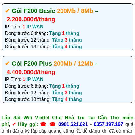
✔‎
Gói F200 Basic
200Mb / 8Mb
–
2.200.000đ/tháng
IP Tĩnh:
1
IP WAN
Đóng trước 6 tháng:
Tặng
1
tháng
Đóng trước 12 tháng:
Tặng
3
tháng
Đóng trước 18 tháng:
Tặng
4
tháng
✔‎
Gói F200 Plus
200Mb / 12Mb
–
4.400.000đ/tháng
IP Tĩnh:
1
IP WAN
Đóng trước 6 tháng:
Tặng
1
tháng
Đóng trước 12 tháng:
Tặng
3
tháng
Đóng trước 18 tháng:
Tặng
4
tháng
Lắp đặt Wifi Viettel Cho Nhà Trọ Tại Cần Thơ miễn
phí
,
✔
Hãy gọi:
☎ ☎
0981.621.621
-
0357.197.197
quá
trình đăng ký lắp cáp quang cũng rất dễ dàng khi đã có nhân