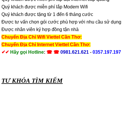
Quý khách được miễn phí lắp Modem Wifi
Quý khách được tặng từ 1 đến 6 tháng cước
Được tư vấn chọn gói cước phù hợp với nhu cầu sử dụng
Được nhân viên ký hợp đồng tận nhà
Chuyển Địa Chỉ Wifi Viettel Cần Thơ
:
Chuyển Địa Chỉ Internet Viettel Cần Thơ
:
✔
✔
Hãy gọi Hotline
:
☎ ☎
0981.621.621
-
0357.197.197
TƯ KHÓA TÌM KIẾM
Mạng internet viettel cần thơ
,
mạng viettel cần thơ
,
lắp đặt
mạng viettel cần thơ
,
lap dat mang internet viettel can
tho
,
dang ky mang internet viettel can tho
,
dang ky mang
viettel can tho
,
lắp đặt mạng internet viettel cần thơ
,
lắp
mang viettel cần thơ
,
hòa mạng internet viettel cần thơ
,
hoa