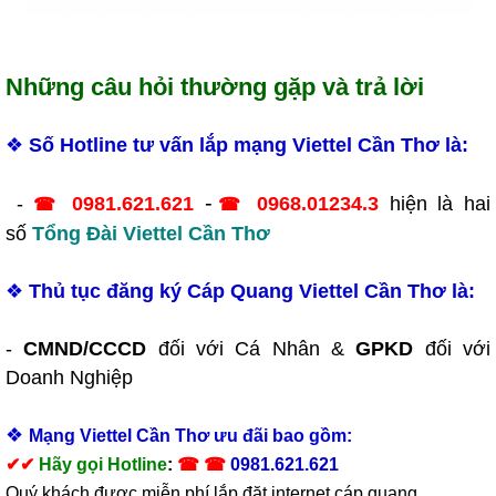
Những câu hỏi thường gặp và trả lời
❖
Số Hotline tư vấn lắp mạng Viettel Cần Thơ là:
-
-
0981.621.621
0968.01234.3
hiện là hai
☎
☎
số
Tổng Đài Viettel Cần Thơ
❖
Thủ tục đăng ký Cáp Quang Viettel Cần Thơ là:
-
CMND/CCCD
đối với Cá Nhân &
GPKD
đối với
Doanh Nghiệp
❖
Mạng Viettel Cần Thơ ưu đãi bao gồm:
✔
✔
Hãy gọi Hotline
:
☎ ☎
0981.621.621
Quý khách được miễn phí lắp đặt internet cáp quang