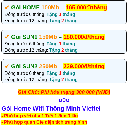
✔‎
Gói HOME
100Mb
–
165.000đ/tháng
Đóng trước 6 tháng:
Tặng
1
tháng
Đóng trước 12 tháng:
Tặng
2
tháng
✔‎
Gói SUN1
150Mb
–
180.000đ/tháng
Đóng trước 6 tháng:
Tặng
1
tháng
Đóng trước 12 tháng:
Tặng
2
tháng
✔‎
Gói SUN2
250Mb
–
229.000đ/tháng
Đóng trước 6 tháng:
Tặng
1
tháng
Đóng trước 12 tháng:
Tặng
2
tháng
Ghi Chú: Phí hòa mạng 300.000 (VNĐ)
________
o0o________
Gói Home Wifi Thông Minh Viettel
- Phù hợp với nhà 1 Trệt 1 đến 3 lầu
- Phù hợp quán Cfe diện tích trung bình