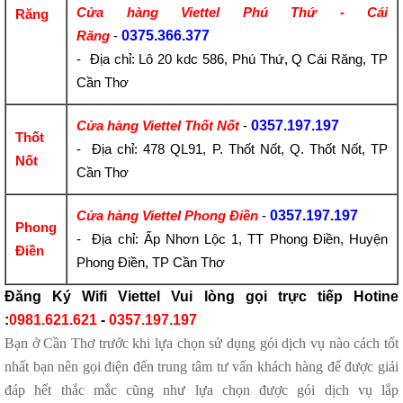
Cửa hàng Viettel Phú Thứ - Cái
Răng
Răng
-
0375.366.377
- Địa chỉ: Lô 20 kdc 586, Phú Thứ, Q Cái Răng, TP
Cần Thơ
Cửa hàng Viettel Thốt Nốt
-
0357.197.197
Thốt
- Địa chỉ: 478 QL91, P. Thốt Nốt, Q. Thốt Nốt, TP
Nốt
Cần Thơ
Cửa hàng Viettel Phong Điền
-
0357.197.197
Phong
- Địa chỉ: Ấp Nhơn Lộc 1, TT Phong Điền, Huyện
Điền
Phong Điền, TP Cần Thơ
Đăng Ký Wifi Viettel Vui lòng gọi trực tiếp
Hotine
:
0981.621.621
-
0357.197.197
Bạn ở Cần Thơ trước khi lựa chọn sử dụng gói dịch vụ nào cách tốt
nhất bạn nên gọi điện đến trung tâm tư vấn khách hàng để được giải
đáp hết thắc mắc cũng như lựa chọn được gói dịch vụ lắp