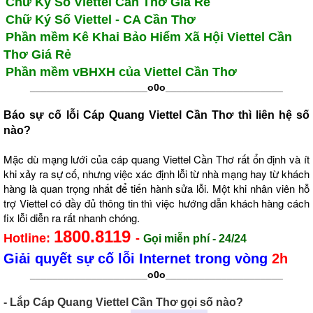
Chữ Ký Số Viettel Cần Thơ Giá Rẻ
Chữ Ký Số Viettel - CA Cần Thơ
P
hần mềm Kê Khai Bảo Hiểm Xã Hội Viettel Cần
Thơ Giá Rẻ
Phần mềm vBHXH của Viettel Cần Thơ
_____________________o0o
_____________________
Báo sự cố lỗi Cáp Quang Viettel Cần Thơ
thì liên hệ số
nào?
Mặc dù mạng lưới c
ủa
cáp quang Viettel Cần Thơ
r
ất ổn định và ít
khi xảy ra sự cố, nhưng việc xác định lỗi từ nhà mạng hay từ khách
hàng là quan trọng nhất để tiến hành sửa lỗi. Một khi nhân viên hỗ
t
rợ
Viettel
c
ó đầy đủ thông tin thì việc hướng dẫn khách hàng cách
fix lỗi diễn ra rất nhanh chóng.
1800.8119
Hotline:
-
Gọi miễn phí - 24/24
Giải quyết sự cố lỗi Internet trong vòng
2h
_____________________o0o
_____________________
- Lắp Cáp Quang Viettel Cần Thơ gọi số nào?