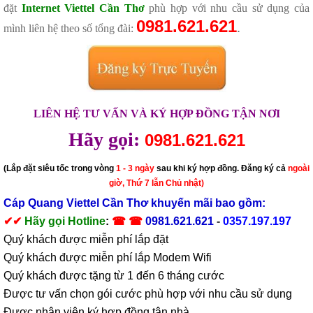
đặt
Internet Viettel Cần Thơ
phù hợp với nhu cầu sử dụng của
0981.621.621
.
mình liên hệ theo số tổng đài:
LIÊN HỆ TƯ VẤN VÀ KÝ HỢP ĐỒNG TẬN NƠI
Hãy gọi:
0981.621.621
(Lắp đặt siêu tốc trong vòng
1 - 3 ngày
sau khi ký hợp đồng. Đăng ký cả
ngoài
giờ, Thứ 7 lẫn Chủ nhật)
Cáp Quang Viettel Cần Thơ khuyến mãi bao gồm:
✔
✔
Hãy gọi Hotline
:
☎ ☎
0981.621.621
-
0357.197.197
Quý khách được miễn phí lắp đặt
Quý khách được miễn phí lắp Modem Wifi
Quý khách được tặng từ 1 đến 6 tháng cước
Được tư vấn chọn gói cước phù hợp với nhu cầu sử dụng
Được nhân viên ký hợp đồng tận nhà