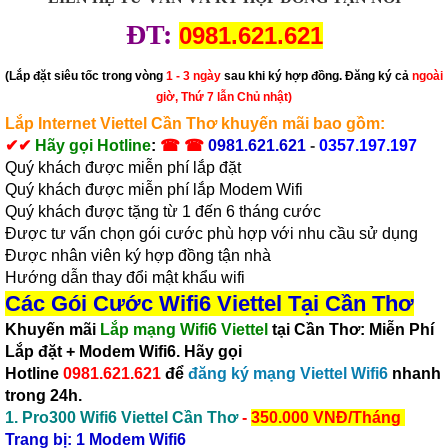
ĐT:
0981.621.621
(Lắp đặt siêu tốc trong vòng
1 - 3 ngày
sau khi ký hợp đồng. Đăng ký cả
ngoài
giờ, Thứ 7 lẫn Chủ nhật)
Lắp Internet Viettel Cần Thơ
khuyến mãi bao gồm:
✔
✔
Hãy gọi Hotline
:
☎ ☎
0981.621.621
-
0357.197.197
Quý khách được miễn phí lắp đặt
Quý khách được miễn phí lắp Modem Wifi
Quý khách được tặng từ 1 đến 6 tháng cước
Được tư vấn chọn gói cước phù hợp với nhu cầu sử dụng
Được nhân viên ký hợp đồng tận nhà
Hướng dẫn thay đổi mật khẩu wifi
Các Gói Cước Wifi6 Viettel Tại Cần Thơ
Khuyến mãi
Lắp mạng Wifi6 Viettel
tại
Cần Thơ
:
Miễn Phí
Lắp đặt
+
Modem Wifi6
. Hãy gọi
Hotline
0981.621.621
để
đăng ký mạng Viettel Wifi6
nhanh
trong 24h.
1.
Pro300 Wifi6 Viettel Cần Thơ
-
350.000 VNĐ/Tháng
Trang bị: 1 Modem Wifi6