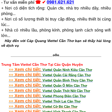
0981.621.621
☎ ✔
- Tư vấn miễn phí
+ Nơi có diện tích rộng: Quán cfe, nhà trọ nhiều dãy, nhiều
phòng...
+ Nơi có số lượng thiết bị truy cập đông, nhiều thiết bị cùng
lúc...
+ Nhà có nhiều lầu, phòng kính, phòng lạnh cách sóng wifi
lớn...
Hãy đến với
Cáp Quang Viettel Cần Thơ
bạn sẽ thấy hài lòng
về dịch vụ
_____________________o0o
_____________________
Trung Tâm Viettel Cần Thơ Tại Các Quận Huyện
›
›
›
Xem chi tiết:
Viettel Quận Ninh Kiều Cần Thơ
›
›
›
Xem chi tiết:
Viettel Quận Cái Răng Cần Thơ
›
›
›
Xem chi tiết:
Viettel Quận Bình Thủy Cần Thơ
›
›
›
Xem chi tiết:
Viettel Quận Ô Môn Cần Thơ
›
›
›
Xem chi tiết:
Viettel Quận Thốt Nốt Cần Thơ
›
›
›
Xem chi tiết:
Viettel Phong Điền Cần Thơ
›
›
›
Xem chi tiết:
Viettel Thới Lai Cần Thơ
›
›
›
Xem chi tiết:
Viettel Cờ Đỏ Cần Thơ
›
›
›
Xem chi tiết:
Viettel Vĩnh Thạnh Cần Thơ