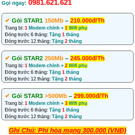
0981.621.621
Gọi ngay:
✔‎
Gói STAR1
150Mb
–
210.000đ/Th
Trang bị:
1
Modem chính +
1
Wifi phụ
Đóng trước 6 tháng:
Tặng
1
tháng
Đóng trước 12 tháng:
Tặng
2
tháng
✔‎
Gói STAR2
250Mb
–
245.000đ/Th
Trang bị:
1
Modem chính +
2
Wifi phụ
Đóng trước 6 tháng:
Tặng
1
tháng
Đóng trước 12 tháng:
Tặng
2
tháng
✔‎
Gói STAR3
>500Mb
–
299.000đ/Th
Trang bị:
1
Modem chính +
3
Wifi phụ
Đóng trước 6 tháng:
Tặng
1
tháng
Đóng trước 12 tháng:
Tặng
2
tháng
Ghi Chú: Phí hòa mạng 300.000 (VNĐ)