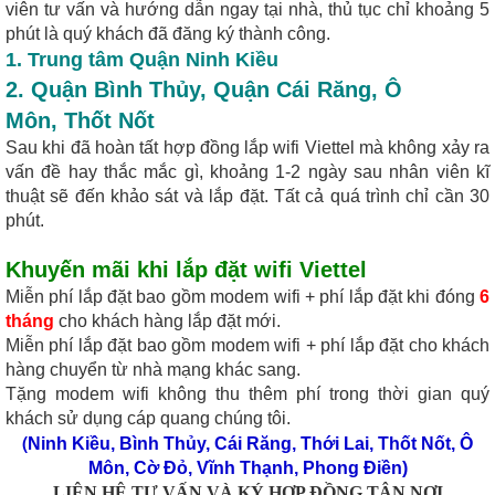
viên tư vấn và hướng dẫn ngay tại nhà, thủ tục chỉ khoảng 5
phút là quý khách đã đăng ký thành công.
1. Trung tâm Quận Ninh Kiều
2.
Quận Bình Thủy
,
Quận Cái Răng
,
Ô
Môn
,
Thốt Nốt
Sau khi đã hoàn tất hợp đồng lắp wifi Viettel mà không xảy ra
vấn đề hay thắc mắc gì, khoảng 1-2 ngày sau nhân viên kĩ
thuật sẽ đến khảo sát và lắp đặt. Tất cả quá trình chỉ cần 30
phút.
Khuyến mãi khi
lắp đặt wifi Viettel
Miễn phí lắp đặt bao gồm modem wifi + phí lắp đặt khi đóng
6
tháng
cho khách hàng lắp đặt mới.
Miễn phí lắp đặt bao gồm modem wifi + phí lắp đặt cho khách
hàng chuyển từ nhà mạng khác sang.
Tặng modem wifi không thu thêm phí trong thời gian quý
khách sử dụng cáp quang chúng tôi.
(
Ninh Kiều
,
Bình Thủy
,
Cái Răng
,
Thới Lai
,
Thốt Nốt
,
Ô
Môn
,
Cờ Đỏ
,
Vĩnh Thạnh
,
Phong Điền
)
LIÊN HỆ TƯ VẤN VÀ KÝ HỢP ĐỒNG TẬN NƠI