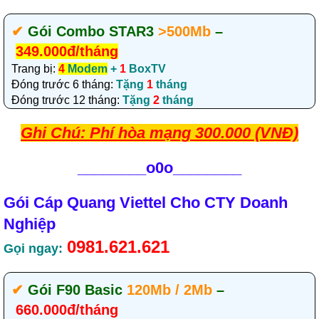
✔‎
Gói Combo STAR3
>500Mb
–
349.000đ/tháng
Trang bị:
4
Modem
+
1
BoxTV
Đóng trước 6 tháng:
Tặng
1
tháng
Đóng trước 12 tháng:
Tặng
2
tháng
Ghi Chú: Phí hòa mạng 300.000 (VNĐ)
________
o0o________
Gói Cáp Quang Viettel Cho CTY Doanh
Nghiệp
0981.621.621
Gọi ngay:
✔‎
Gói F90 Basic
120Mb / 2Mb
–
660.000đ/tháng